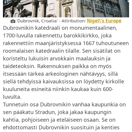
'Dubrovnik, Croatia' - Attribution:
Nigel\'s Europe
Dubrovnikin katedraali on monumentaalinen,
1700-luvulla rakennettu barokkikirkko, joka
rakennettiin maanjäristyksessä 1667 tuhoutuneen
roomalaisen katedraalin tilalle. Sen sisätilat on
koristeltu lukuisin arvokkain maalauksin ja
taideteoksin. Rakennuksen paikka on myös
itsessään tärkeä arkeologinen nähtävyys, sillä
siellä tehdyissä kaivauksissa on löydetty kirkolle
kuuluneita esineitä niinkin kaukaa kuin 600-
luvulta.
Tunnetuin osa Dubrovnikin vanhaa kaupunkia on
sen pääkatu Stradun, joka jakaa kaupungin
kahtia, pohjoiseen ja eteläiseen osaan. Se on
ehdottomasti Dubrovnikin suosituin ja kenties