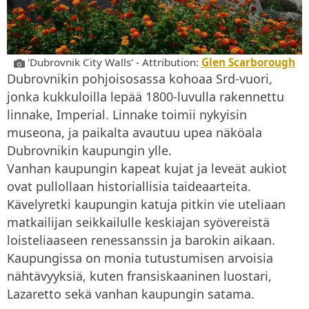
'Dubrovnik City Walls' - Attribution:
Glen Scarborough
Dubrovnikin pohjoisosassa kohoaa Srd-vuori,
jonka kukkuloilla lepää 1800-luvulla rakennettu
linnake, Imperial. Linnake toimii nykyisin
museona, ja paikalta avautuu upea näköala
Dubrovnikin kaupungin ylle.
Vanhan kaupungin kapeat kujat ja leveät aukiot
ovat pullollaan historiallisia taideaarteita.
Kävelyretki kaupungin katuja pitkin vie uteliaan
matkailijan seikkailulle keskiajan syövereistä
loisteliaaseen renessanssin ja barokin aikaan.
Kaupungissa on monia tutustumisen arvoisia
nähtävyyksiä, kuten fransiskaaninen luostari,
Lazaretto sekä vanhan kaupungin satama.