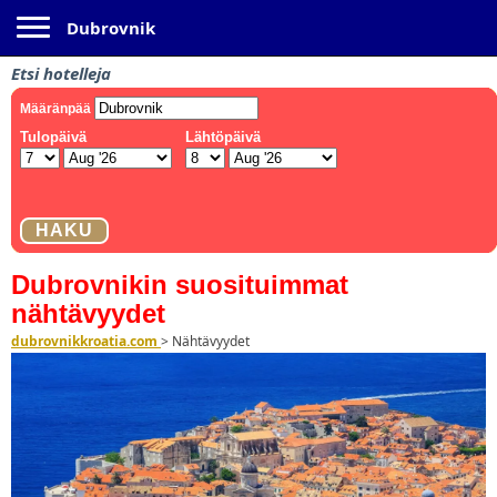
Toggle navigation
Dubrovnik
Etsi hotelleja
Dubrovnikin suosituimmat
nähtävyydet
dubrovnikkroatia.com
>
Nähtävyydet