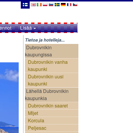
ennot
Lisää
Tietoa ja hotelleja...
Dubrovnikin
kaupungissa
Dubrovnikin vanha
kaupunki
Dubrovnikin uusi
kaupunki
Lähellä Dubrovnikin
kaupunkia
Dubrovnikin saaret
Mljet
Korcula
Peljesac