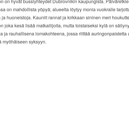
n on hyvät bussiyhteydet Dubrovnikin kaupungista. Päiväretkien
sa on mahdollista yöpyä; alueelta löytyy monia vuokralle tarjott
 ja huoneistoja. Kauniit rannat ja kirkkaan sininen meri houkutt
n joka kesä lisää matkailijoita, mutta toistaiseksi kylä on säilyny
na ja rauhallisena lomakohteena, jossa riittää auringonpaistetta 
ä myöhäiseen syksyyn.