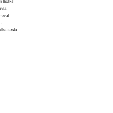
 lisäksi
avia
elevat
t
aikaisesta