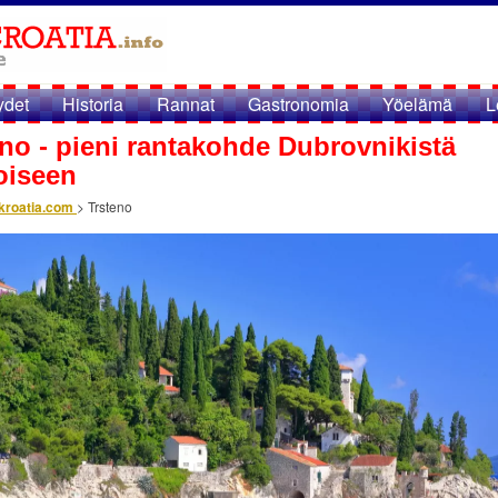
ydet
Historia
Rannat
Gastronomia
Yöelämä
L
no - pieni rantakohde Dubrovnikistä
oiseen
kroatia.com
>
Trsteno