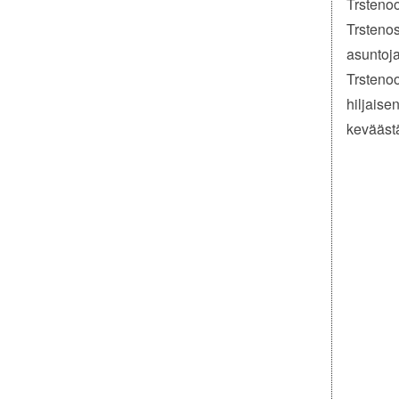
Trstenoo
Trstenos
asuntoja
Trstenoo
hiljaise
kevääst