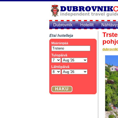
Dubrovnik
Hotellit
Nähtävy
Trste
Etsi hotelleja
pohj
dubrovnik