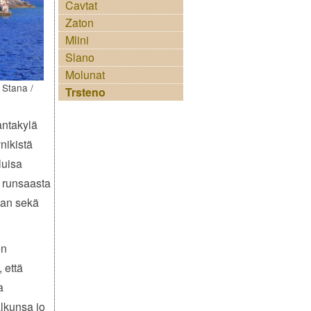
Cavtat
Zaton
Mlini
Slano
Molunat
 Stana /
Trsteno
antakylä
nikistä
luisa
 runsaasta
taan sekä
en
 että
a
alkunsa jo