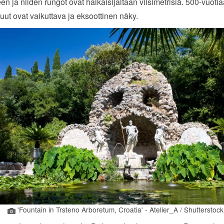
en ja niiden rungot ovat halkaisijaltaan viisimetrisiä. 500-vuotia
spuut ovat vaikuttava ja eksoottinen näky.
'Fountain in Trsteno Arboretum, Croatia' - Atelier_A / Shutterstock