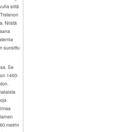
ulla siitä
 Trstenon
. Niistä
iaana
katemia
n suosittu
ssa. Se
a on 1400-
ston.
malaista
hoja
ailmaa
alainen
 60 metrin