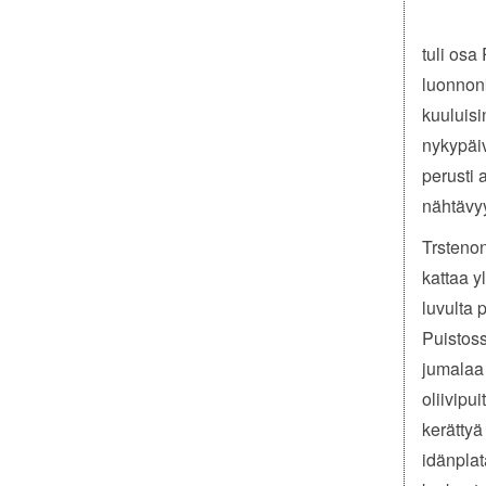
tuli osa
luonnonk
kuuluisi
nykypäiv
perusti 
nähtävy
Trstenon
kattaa y
luvulta 
Puistoss
jumalaa 
oliivipu
kerättyä
idänplat