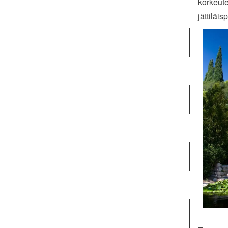
korkeute
jättiläi