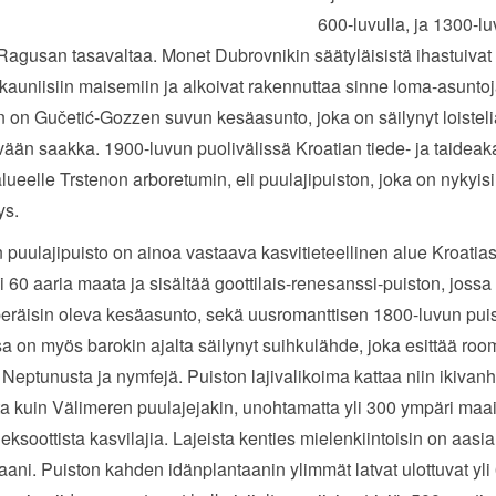
600-luvulla, ja 1300-luv
 Ragusan tasavaltaa. Monet Dubrovnikin säätyläisistä ihastuivat
auniisiin maisemiin ja alkoivat rakennuttaa sinne loma-asuntoja
n on Gučetić-Gozzen suvun kesäasunto, joka on säilynyt loistel
ään saakka. 1900-luvun puolivälissä Kroatian tiede- ja taidea
alueelle Trstenon arboretumin, eli puulajipuiston, joka on nykyisi
ys.
 puulajipuisto on ainoa vastaava kasvitieteellinen alue Kroatia
li 60 aaria maata ja sisältää goottilais-renesanssi-puiston, joss
peräisin oleva kesäasunto, sekä uusromanttisen 1800-luvun pui
a on myös barokin ajalta säilynyt suihkulähde, joka esittää roo
Neptunusta ja nymfejä. Puiston lajivalikoima kattaa niin ikivan
ita kuin Välimeren puulajejakin, unohtamatta yli 300 ympäri ma
 eksoottista kasvilajia. Lajeista kenties mielenkiintoisin on aasi
aani. Puiston kahden idänplantaanin ylimmät latvat ulottuvat yli