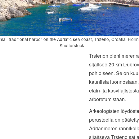
mall traditional harbor on the Adriatic sea coast, Trsteno, Croatia' Florin
Shutterstock
Trstenon pieni merenr
sijaitsee 20 km Dubrov
pohjoiseen. Se on kuu
kauniista luonnostaan,
eläin- ja kasvilajistos
arboretumistaan.
Arkeologisten löydöst
perusteella on päätelty,
Adrianmeren rannikoll
sijaitseva Trsteno sai 